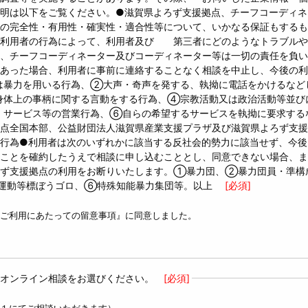
明は以下をご覧ください。●滋賀県よろず支援拠点、チーフコーディネ
の完全性・有用性・確実性・適合性等について、いかなる保証もするも
た利用者の行為によって、利用者及び 第三者にどのようなトラブルや
、チーフコーディネーター及びコーディネーター等は一切の責任を負い
あった場合、利用者に事前に連絡することなく相談を中止し、今後の利
は暴力を用いる行為、②大声・奇声を発する、執拗に電話をかけるなど
身体上の事柄に関する言動をする行為、④宗教活動又は政治活動等並び
・サービス等の営業行為、⑥自らの希望するサービスを執拗に要求する
点全国本部、公益財団法人滋賀県産業支援プラザ及び滋賀県よろず支援
行為●利用者は次のいずれかに該当する反社会的勢力に該当せず、今後
ことを確約したうえで相談に申し込むこととし、同意できない場合、ま
ろず支援拠点の利用をお断りいたします。①暴力団、②暴力団員・準構
運動等標ぼうゴロ、⑥特殊知能暴力集団等。以上
[必須]
ご利用にあたっての留意事項』に同意しました。
オンライン相談をお選びください。
[必須]