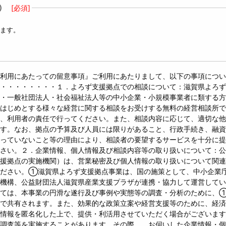
)
[必須]
ます。
利用にあたっての留意事項』ご利用にあたりまして、以下の事項につい
・・・・・・・・１．よろず支援拠点での相談について：滋賀県よろず
・一般社団法人・社会福祉法人等の中小企業・小規模事業者に類する方
はじめとする様々な経営に関する相談をお受けする無料の経営相談所で
、利用者の責任で行ってください。また、相談内容に応じて、適切な他
す。なお、拠点の予算及び人員には限りがあること、行政手続き、融資
っていないこと等の理由により、相談者の要望するサービスを十分に提
さい。２．企業情報、個人情報及び相談内容等の取り扱いについて：公
援拠点の実施機関）は、営業秘密及び個人情報の取り扱いについて関連
ください。①滋賀県よろず支援拠点事業は、国の施策として、中小企業
備機構、公益財団法人滋賀県産業支援プラザが連携・協力して運営して
いては、本事業の円滑な遂行及び事例や実態等の調査・分析のために、
で共有されます。また、効果的な政策立案や経営支援等のために、経済
業情報を匿名化した上で、提供・利活用させていただく場合がございま
調査等を実施することがあります。その際、 お伺いした企業情報・個