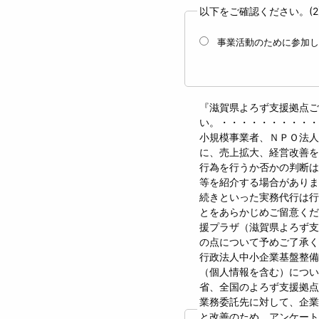
以下をご確認ください。(2
事業活動のために参加し
『滋賀県よろず支援拠点ご
い。・・・・・・・・・・
小規模事業者、ＮＰＯ法人
に、売上拡大、経営改善を
行為を行うか否かの判断は
等を紹介する場合がありま
続きといった実務代行は行
とをあらかじめご留意くだ
援プラザ（滋賀県よろず支
の点について予めご了承
行政法人中小企業基盤整
（個人情報を含む）につ
省、全国のよろず支援拠点
業務委託先に対して、企
と改善のため、アンケート