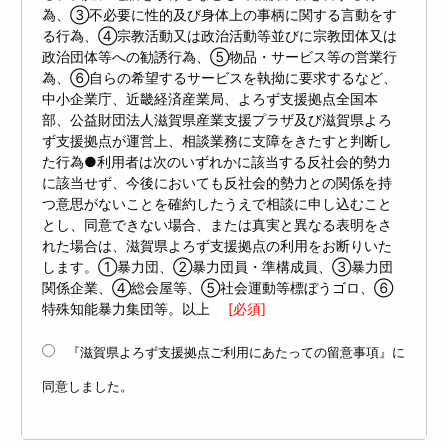
為、③不必要に性的及び身体上の事柄に関する言動をす
る行為、④宗教活動又は政治活動等並びに宗教団体又は
政治団体等への勧誘行為、⑤物品・サービス等の営業行
為、⑥自らの希望するサービスを執拗に要求するなど、
中小企業庁、近畿経済産業局、よろず支援拠点全国本
部、公益財団法人滋賀県産業支援プラザ及び滋賀県よろ
ず支援拠点が運営上、相談業務に支障をきたすと判断し
た行為●利用者は次のいずれかに該当する反社会的勢力
に該当せず、今後においても反社会的勢力との関係を持
つ意思がないことを確約したうえで相談に申し込むこと
とし、同意できない場合、または真実と異なる表明をさ
れた場合は、滋賀県よろず支援拠点の利用をお断りいた
します。①暴力団、②暴力団員・準構成員、③暴力団
関係企業、④総会屋等、⑤社会運動等標ぼうゴロ、⑥
特殊知能暴力集団等。以上
[必須]
『滋賀県よろず支援拠点ご利用にあたっての留意事項』に
同意しました。