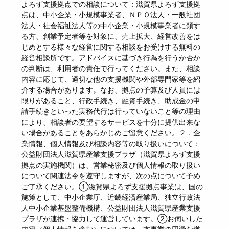
よろず支援拠点での相談について：滋賀県よろず支援拠
点は、中小企業・小規模事業者、ＮＰＯ法人・一般社団
法人・社会福祉法人等の中小企業・小規模事業者に類す
る方、創業予定者等を対象に、売上拡大、経営改善をは
じめとする様々な経営に関する相談をお受けする無料の
経営相談所です。アドバイスに基づき行為を行うか否か
の判断は、利用者の責任で行ってください。また、相談
内容に応じて、適切な他の支援機関や外部専門家等を紹
介する場合があります。なお、拠点の予算及び人員には
限りがあること、行政手続き、融資手続き、助成金の申
請手続きといった実務代行は行っていないこと等の理由
により、相談者の要望するサービスを十分に提供出来な
い場合があることをあらかじめご留意ください。２．企
業情報、個人情報及び相談内容等の取り扱いについて：
公益財団法人滋賀県産業支援プラザ（滋賀県よろず支援
拠点の実施機関）は、営業秘密及び個人情報の取り扱い
について関連法令を遵守しますが、次の点について予め
ご了承ください。①滋賀県よろず支援拠点事業は、国の
施策として、中小企業庁、近畿経済産業局、独立行政法
人中小企業基盤整備機構、公益財団法人滋賀県産業支援
プラザが連携・協力して運営しています。②お伺いした