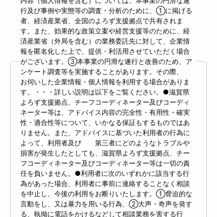
内容（個人情報を含む）については、本事業の円滑な遂
行及び事例や実態等の調査・分析のために、①に掲げる
者、経済産業省、全国のよろず支援拠点で共有されま
す。また、効果的な政策立案や経営支援等のために、経
済産業省（外局を含む）の業務委託先に対して、企業情
報を匿名化した上で、提供・利活用させていただく場合
がございます。③本事業の円滑な遂行と改善のため、ア
ンケート調査等を実施することがあります。その際、
お伺いした企業情報・個人情報を利用する場合がありま
す。・・・詳しい説明は以下をご覧ください。●滋賀県
よろず支援拠点、チーフコーディネーター及びコーディ
ネーター等は、アドバイス内容の完全性・有用性・確実
性・適合性等について、いかなる保証もするものではあ
りません。また、アドバイスに基づいた利用者の行為に
よって、利用者及び 第三者にどのようなトラブルや
損害が発生したとしても、滋賀県よろず支援拠点、チー
フコーディネーター及びコーディネーター等は一切の責
任を負いません。●利用者に次のいずれかに該当する行
為があった場合、利用者に事前に連絡することなく相談
を中止し、今後の利用をお断りいたします。①脅迫的な
言動をし、又は暴力を用いる行為、②大声・奇声を発す
る、執拗に電話をかけるなどして相談業務を害する行