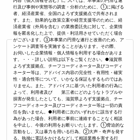
内容（個人情報を含む）については、本事業の円滑な遂
行及び事例や実態等の調査・分析のために、①に掲げる
者、経済産業省、全国のよろず支援拠点で共有されま
す。また、効果的な政策立案や経営支援等のために、経
済産業省（外局を含む）の業務委託先に対して、企業情
報を匿名化した上で、提供・利活用させていただく場合
がございます。③本事業の円滑な遂行と改善のため、ア
ンケート調査等を実施することがあります。その際、
お伺いした企業情報・個人情報を利用する場合がありま
す。・・・詳しい説明は以下をご覧ください。●滋賀県
よろず支援拠点、チーフコーディネーター及びコーディ
ネーター等は、アドバイス内容の完全性・有用性・確実
性・適合性等について、いかなる保証もするものではあ
りません。また、アドバイスに基づいた利用者の行為に
よって、利用者及び 第三者にどのようなトラブルや
損害が発生したとしても、滋賀県よろず支援拠点、チー
フコーディネーター及びコーディネーター等は一切の責
任を負いません。●利用者に次のいずれかに該当する行
為があった場合、利用者に事前に連絡することなく相談
を中止し、今後の利用をお断りいたします。①脅迫的な
言動をし、又は暴力を用いる行為、②大声・奇声を発す
る、執拗に電話をかけるなどして相談業務を害する行