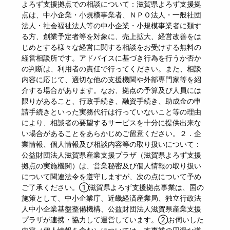
よろず支援拠点での相談について：滋賀県よろず支援拠
点は、中小企業・小規模事業者、ＮＰＯ法人・一般社団
法人・社会福祉法人等の中小企業・小規模事業者に類す
る方、創業予定者等を対象に、売上拡大、経営改善をは
じめとする様々な経営に関する相談をお受けする無料の
経営相談所です。アドバイスに基づき行為を行うか否か
の判断は、利用者の責任で行ってください。また、相談
内容に応じて、適切な他の支援機関や外部専門家等を紹
介する場合があります。なお、拠点の予算及び人員には
限りがあること、行政手続き、融資手続き、助成金の申
請手続きといった実務代行は行っていないこと等の理由
により、相談者の要望するサービスを十分に提供出来な
い場合があることをあらかじめご留意ください。２．企
業情報、個人情報及び相談内容等の取り扱いについて：
公益財団法人滋賀県産業支援プラザ（滋賀県よろず支援
拠点の実施機関）は、営業秘密及び個人情報の取り扱い
について関連法令を遵守しますが、次の点について予め
ご了承ください。①滋賀県よろず支援拠点事業は、国の
施策として、中小企業庁、近畿経済産業局、独立行政法
人中小企業基盤整備機構、公益財団法人滋賀県産業支援
プラザが連携・協力して運営しています。②お伺いした