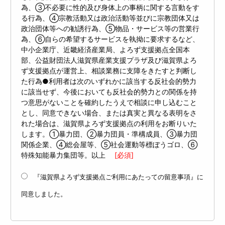
為、③不必要に性的及び身体上の事柄に関する言動をす
る行為、④宗教活動又は政治活動等並びに宗教団体又は
政治団体等への勧誘行為、⑤物品・サービス等の営業行
為、⑥自らの希望するサービスを執拗に要求するなど、
中小企業庁、近畿経済産業局、よろず支援拠点全国本
部、公益財団法人滋賀県産業支援プラザ及び滋賀県よろ
ず支援拠点が運営上、相談業務に支障をきたすと判断し
た行為●利用者は次のいずれかに該当する反社会的勢力
に該当せず、今後においても反社会的勢力との関係を持
つ意思がないことを確約したうえで相談に申し込むこと
とし、同意できない場合、または真実と異なる表明をさ
れた場合は、滋賀県よろず支援拠点の利用をお断りいた
します。①暴力団、②暴力団員・準構成員、③暴力団
関係企業、④総会屋等、⑤社会運動等標ぼうゴロ、⑥
特殊知能暴力集団等。以上
[必須]
『滋賀県よろず支援拠点ご利用にあたっての留意事項』に
同意しました。