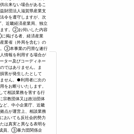
供出来ない場合があるこ
益財団法人滋賀県産業支
法令を遵守しますが、次
庁、近畿経済産業局、独立
います。②お伺いした内容
①に掲げる者、経済産業
産業省（外局を含む）の
す。③本事業の円滑な遂行
人情報を利用する場合が
ーター及びコーディネー
のではありません。ま
損害が発生したとして
ません。●利用者に次の
用をお断りいたします。
して相談業務を害する行
に宗教団体又は政治団体
など、中小企業庁、近畿
拠点が運営上、相談業務
においても反社会的勢力
たは真実と異なる表明を
成員、③暴力団関係企