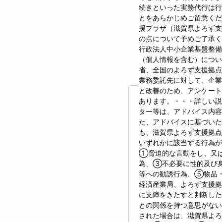
続きといった実務代行は行
とをあらかじめご留意くだ
援プラザ（滋賀県よろず支
の点について予めご了承
行政法人中小企業基盤整
（個人情報を含む）につ
省、全国のよろず支援拠点
業務委託先に対して、企
と改善のため、アンケート
あります。・・・詳しい説
ター等は、アドバイス内容
た、アドバイスに基づい
も、滋賀県よろず支援拠点
いずれかに該当する行為が
①脅迫的な言動をし、又
為、③不必要に性的及び
等への勧誘行為、⑤物品
経済産業局、よろず支援拠
に支障をきたすと判断した
との関係を持つ意思がない
された場合は、滋賀県よ