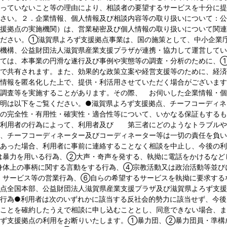
っていないこと等の理由により、相談者の要望するサービスを十分に提
さい。２．企業情報、個人情報及び相談内容等の取り扱いについて：公
援拠点の実施機関）は、営業秘密及び個人情報の取り扱いについて関連
ください。①滋賀県よろず支援拠点事業は、国の施策として、中小企業
備機構、公益財団法人滋賀県産業支援プラザが連携・協力して運営して
いては、本事業の円滑な遂行及び事例や実態等の調査・分析のために、
で共有されます。また、効果的な政策立案や経営支援等のために、経済
業情報を匿名化した上で、提供・利活用させていただく場合がございま
調査等を実施することがあります。その際、 お伺いした企業情報・個
明は以下をご覧ください。●滋賀県よろず支援拠点、チーフコーディネ
の完全性・有用性・確実性・適合性等について、いかなる保証もするも
た利用者の行為によって、利用者及び 第三者にどのようなトラブルや
、チーフコーディネーター及びコーディネーター等は一切の責任を負い
あった場合、利用者に事前に連絡することなく相談を中止し、今後の利
は暴力を用いる行為、②大声・奇声を発する、執拗に電話をかけるなど
身体上の事柄に関する言動をする行為、④宗教活動又は政治活動等並び
・サービス等の営業行為、⑥自らの希望するサービスを執拗に要求する
点全国本部、公益財団法人滋賀県産業支援プラザ及び滋賀県よろず支援
行為●利用者は次のいずれかに該当する反社会的勢力に該当せず、今後
ことを確約したうえで相談に申し込むこととし、同意できない場合、ま
ろず支援拠点の利用をお断りいたします。①暴力団、②暴力団員・準構