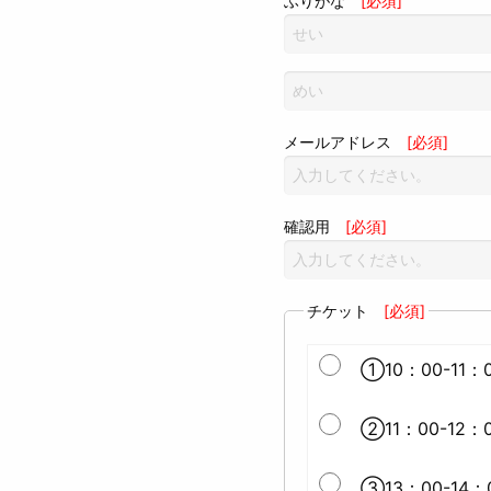
ふりがな
[必須]
メールアドレス
[必須]
確認用
[必須]
チケット
[必須]
①10：00-11：0
②11：00-12：0
③13：00-14：