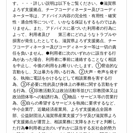
す。・・・詳しい説明は以下をご覧ください。●滋賀県
よろず支援拠点、チーフコーディネーター及びコーディ
ネーター等は、アドバイス内容の完全性・有用性・確実
性・適合性等について、いかなる保証もするものではあ
りません。また、アドバイスに基づいた利用者の行為に
よって、利用者及び 第三者にどのようなトラブルや
損害が発生したとしても、滋賀県よろず支援拠点、チー
フコーディネーター及びコーディネーター等は一切の責
任を負いません。●利用者に次のいずれかに該当する行
為があった場合、利用者に事前に連絡することなく相談
を中止し、今後の利用をお断りいたします。①脅迫的な
言動をし、又は暴力を用いる行為、②大声・奇声を発す
る、執拗に電話をかけるなどして相談業務を害する行
為、③不必要に性的及び身体上の事柄に関する言動をす
る行為、④宗教活動又は政治活動等並びに宗教団体又は
政治団体等への勧誘行為、⑤物品・サービス等の営業行
為、⑥自らの希望するサービスを執拗に要求するなど、
中小企業庁、近畿経済産業局、よろず支援拠点全国本
部、公益財団法人滋賀県産業支援プラザ及び滋賀県よろ
ず支援拠点が運営上、相談業務に支障をきたすと判断し
た行為●利用者は次のいずれかに該当する反社会的勢力