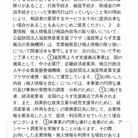
限りがあること、行政手続き、融資手続き、助成金の申
請手続きといった実務代行は行っていないこと等の理由
により、相談者の要望するサービスを十分に提供出来な
い場合があることをあらかじめご留意ください。２．企
業情報、個人情報及び相談内容等の取り扱いについて：
公益財団法人滋賀県産業支援プラザ（滋賀県よろず支援
拠点の実施機関）は、営業秘密及び個人情報の取り扱い
について関連法令を遵守しますが、次の点について予め
ご了承ください。①滋賀県よろず支援拠点事業は、国の
施策として、中小企業庁、近畿経済産業局、独立行政法
人中小企業基盤整備機構、公益財団法人滋賀県産業支援
プラザが連携・協力して運営しています。②お伺いした
内容（個人情報を含む）については、本事業の円滑な遂
行及び事例や実態等の調査・分析のために、①に掲げる
者、経済産業省、全国のよろず支援拠点で共有されま
す。また、効果的な政策立案や経営支援等のために、経
済産業省（外局を含む）の業務委託先に対して、企業情
報を匿名化した上で、提供・利活用させていただく場合
がございます。③本事業の円滑な遂行と改善のため、ア
ンケート調査等を実施することがあります。その際、
お伺いした企業情報・個人情報を利用する場合がありま