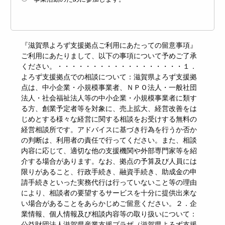
『滋賀県よろず支援拠点ご利用にあたっての留意事項』
ご利用にあたりまして、以下の事項について予めご了承
ください。・・・・・・・・・・・・・・・・・・１．
よろず支援拠点での相談について：滋賀県よろず支援拠
点は、中小企業・小規模事業者、ＮＰＯ法人・一般社団
法人・社会福祉法人等の中小企業・小規模事業者に類す
る方、創業予定者等を対象に、売上拡大、経営改善をは
じめとする様々な経営に関する相談をお受けする無料の
経営相談所です。アドバイスに基づき行為を行うか否か
の判断は、利用者の責任で行ってください。また、相談
内容に応じて、適切な他の支援機関や外部専門家等を紹
介する場合があります。なお、拠点の予算及び人員には
限りがあること、行政手続き、融資手続き、助成金の申
請手続きといった実務代行は行っていないこと等の理由
により、相談者の要望するサービスを十分に提供出来な
い場合があることをあらかじめご留意ください。２．企
業情報、個人情報及び相談内容等の取り扱いについて：
公益財団法人滋賀県産業支援プラザ（滋賀県よろず支援