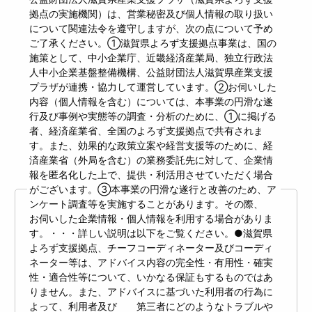
拠点の実施機関）は、営業秘密及び個人情報の取り扱い
について関連法令を遵守しますが、次の点について予め
ご了承ください。①滋賀県よろず支援拠点事業は、国の
施策として、中小企業庁、近畿経済産業局、独立行政法
人中小企業基盤整備機構、公益財団法人滋賀県産業支援
プラザが連携・協力して運営しています。②お伺いした
内容（個人情報を含む）については、本事業の円滑な遂
行及び事例や実態等の調査・分析のために、①に掲げる
者、経済産業省、全国のよろず支援拠点で共有されま
す。また、効果的な政策立案や経営支援等のために、経
済産業省（外局を含む）の業務委託先に対して、企業情
報を匿名化した上で、提供・利活用させていただく場合
がございます。③本事業の円滑な遂行と改善のため、ア
ンケート調査等を実施することがあります。その際、
お伺いした企業情報・個人情報を利用する場合がありま
す。・・・詳しい説明は以下をご覧ください。●滋賀県
よろず支援拠点、チーフコーディネーター及びコーディ
ネーター等は、アドバイス内容の完全性・有用性・確実
性・適合性等について、いかなる保証もするものではあ
りません。また、アドバイスに基づいた利用者の行為に
よって、利用者及び 第三者にどのようなトラブルや