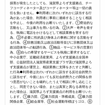
損害が発生したとしても、滋賀県よろず支援拠点、チー
フコーディネーター及びコーディネーター等は一切の責
任を負いません。●利用者に次のいずれかに該当する行
為があった場合、利用者に事前に連絡することなく相談
を中止し、今後の利用をお断りいたします。①脅迫的な
言動をし、又は暴力を用いる行為、②大声・奇声を発す
る、執拗に電話をかけるなどして相談業務を害する行
為、③不必要に性的及び身体上の事柄に関する言動をす
る行為、④宗教活動又は政治活動等並びに宗教団体又は
政治団体等への勧誘行為、⑤物品・サービス等の営業行
為、⑥自らの希望するサービスを執拗に要求するなど、
中小企業庁、近畿経済産業局、よろず支援拠点全国本
部、公益財団法人滋賀県産業支援プラザ及び滋賀県よろ
ず支援拠点が運営上、相談業務に支障をきたすと判断し
た行為●利用者は次のいずれかに該当する反社会的勢力
に該当せず、今後においても反社会的勢力との関係を持
つ意思がないことを確約したうえで相談に申し込むこと
とし、同意できない場合、または真実と異なる表明をさ
れた場合は、滋賀県よろず支援拠点の利用をお断りいた
します。①暴力団、②暴力団員・準構成員、③暴力団
関係企業、④総会屋等、⑤社会運動等標ぼうゴロ、⑥