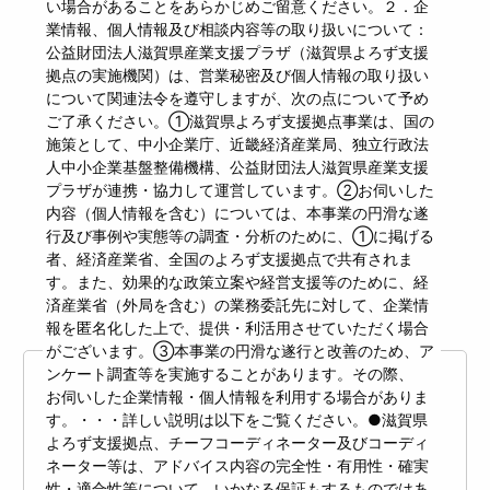
い場合があることをあらかじめご留意ください。２．企
業情報、個人情報及び相談内容等の取り扱いについて：
公益財団法人滋賀県産業支援プラザ（滋賀県よろず支援
拠点の実施機関）は、営業秘密及び個人情報の取り扱い
について関連法令を遵守しますが、次の点について予め
ご了承ください。①滋賀県よろず支援拠点事業は、国の
施策として、中小企業庁、近畿経済産業局、独立行政法
人中小企業基盤整備機構、公益財団法人滋賀県産業支援
プラザが連携・協力して運営しています。②お伺いした
内容（個人情報を含む）については、本事業の円滑な遂
行及び事例や実態等の調査・分析のために、①に掲げる
者、経済産業省、全国のよろず支援拠点で共有されま
す。また、効果的な政策立案や経営支援等のために、経
済産業省（外局を含む）の業務委託先に対して、企業情
報を匿名化した上で、提供・利活用させていただく場合
がございます。③本事業の円滑な遂行と改善のため、ア
ンケート調査等を実施することがあります。その際、
お伺いした企業情報・個人情報を利用する場合がありま
す。・・・詳しい説明は以下をご覧ください。●滋賀県
よろず支援拠点、チーフコーディネーター及びコーディ
ネーター等は、アドバイス内容の完全性・有用性・確実
性・適合性等について、いかなる保証もするものではあ