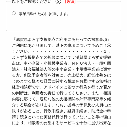
以下をご確認ください ②
[必須]
事業活動のために参加します。
『滋賀県よろず支援拠点ご利用にあたっての留意事項』
ご利用にあたりまして、以下の事項について予めご了承
ください。・・・・・・・・・・・・・・・・・・１．
よろず支援拠点での相談について：滋賀県よろず支援拠
点は、中小企業・小規模事業者、ＮＰＯ法人・一般社団
法人・社会福祉法人等の中小企業・小規模事業者に類す
る方、創業予定者等を対象に、売上拡大、経営改善をは
じめとする様々な経営に関する相談をお受けする無料の
経営相談所です。アドバイスに基づき行為を行うか否か
の判断は、利用者の責任で行ってください。また、相談
内容に応じて、適切な他の支援機関や外部専門家等を紹
介する場合があります。なお、拠点の予算及び人員には
限りがあること、行政手続き、融資手続き、助成金の申
請手続きといった実務代行は行っていないこと等の理由
により、相談者の要望するサービスを十分に提供出来な