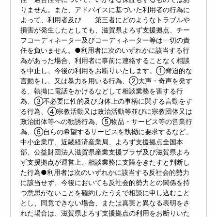
りません。また、アドバイスに基づいた利用者の行為に
よって、利用者及び 第三者にどのようなトラブルや
損害が発生したとしても、滋賀県よろず支援拠点、チー
フコーディネーター及びコーディネーター等は一切の責
任を負いません。●利用者に次のいずれかに該当する行
為があった場合、利用者に事前に連絡することなく相談
を中止し、今後の利用をお断りいたします。①脅迫的な
言動をし、又は暴力を用いる行為、②大声・奇声を発す
る、執拗に電話をかけるなどして相談業務を害する行
為、③不必要に性的及び身体上の事柄に関する言動をす
る行為、④宗教活動又は政治活動等並びに宗教団体又は
政治団体等への勧誘行為、⑤物品・サービス等の営業行
為、⑥自らの希望するサービスを執拗に要求するなど、
中小企業庁、近畿経済産業局、よろず支援拠点全国本
部、公益財団法人滋賀県産業支援プラザ及び滋賀県よろ
ず支援拠点が運営上、相談業務に支障をきたすと判断し
た行為●利用者は次のいずれかに該当する反社会的勢力
に該当せず、今後においても反社会的勢力との関係を持
つ意思がないことを確約したうえで相談に申し込むこと
とし、同意できない場合、または真実と異なる表明をさ
れた場合は、滋賀県よろず支援拠点の利用をお断りいた