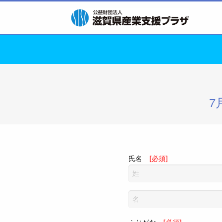
7
氏名
[必須]