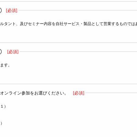
①
[必須]
ルタント、及びセミナー内容を自社サービス・製品として営業するものでは
②
[必須]
ます。
オンライン参加をお選びください。
[必須]
１）
M）