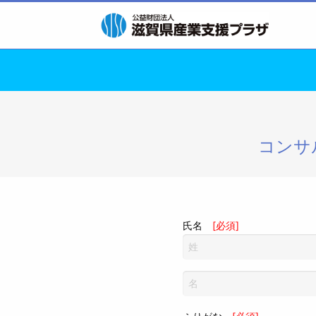
コンサ
氏名
[必須]