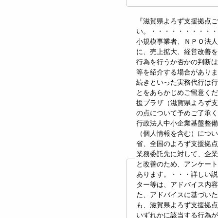
『滋賀県よろず支援拠点ご
い。・・・・・・・・・・
小規模事業者、ＮＰＯ法人
に、売上拡大、経営改善を
行為を行うか否かの判断は
等を紹介する場合がありま
続きといった実務代行は行
とをあらかじめご留意くだ
援プラザ（滋賀県よろず支
の点について予めご了承
行政法人中小企業基盤整
（個人情報を含む）につ
省、全国のよろず支援拠点
業務委託先に対して、企
と改善のため、アンケート
あります。・・・詳しい説
ター等は、アドバイス内容
た、アドバイスに基づい
も、滋賀県よろず支援拠点
いずれかに該当する行為が