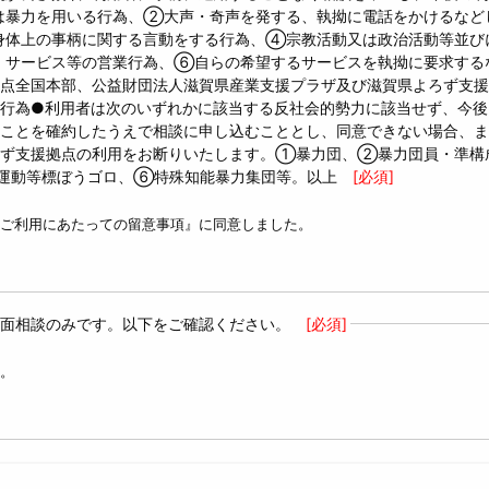
は暴力を用いる行為、②大声・奇声を発する、執拗に電話をかけるなど
身体上の事柄に関する言動をする行為、④宗教活動又は政治活動等並び
・サービス等の営業行為、⑥自らの希望するサービスを執拗に要求する
点全国本部、公益財団法人滋賀県産業支援プラザ及び滋賀県よろず支援
行為●利用者は次のいずれかに該当する反社会的勢力に該当せず、今後
ことを確約したうえで相談に申し込むこととし、同意できない場合、ま
ろず支援拠点の利用をお断りいたします。①暴力団、②暴力団員・準構
運動等標ぼうゴロ、⑥特殊知能暴力集団等。以上
[必須]
ご利用にあたっての留意事項』に同意しました。
面相談のみです。以下をご確認ください。
[必須]
。