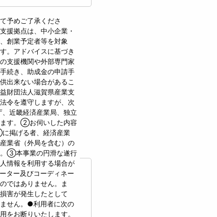
て予めご了承くださ
支援拠点は、中小企業・
、創業予定者等を対象
す。アドバイスに基づき
の支援機関や外部専門家
手続き、助成金の申請手
供出来ない場合があるこ
益財団法人滋賀県産業支
法令を遵守しますが、次
庁、近畿経済産業局、独立
います。②お伺いした内容
①に掲げる者、経済産業
産業省（外局を含む）の
す。③本事業の円滑な遂行
人情報を利用する場合が
ーター及びコーディネー
のではありません。ま
損害が発生したとして
ません。●利用者に次の
用をお断りいたします。