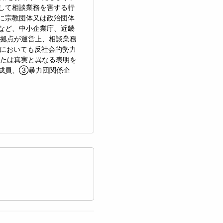
して相談業務を害する行
に宗教団体又は政治団体
など、中小企業庁、近畿
拠点が運営上、相談業務
においても反社会的勢力
たは真実と異なる表明を
成員、③暴力団関係企