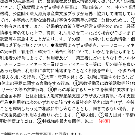
援拠点の実施機関）は、営業秘密及び個人情報の取り扱いについて関連
ください。①滋賀県よろず支援拠点事業は、国の施策として、中小企業
備機構、公益財団法人滋賀県産業支援プラザが連携・協力して運営して
いては、本事業の円滑な遂行及び事例や実態等の調査・分析のために、
で共有されます。また、効果的な政策立案や経営支援等のために、経済
業情報を匿名化した上で、提供・利活用させていただく場合がございま
調査等を実施することがあります。その際、 お伺いした企業情報・個
明は以下をご覧ください。●滋賀県よろず支援拠点、チーフコーディネ
の完全性・有用性・確実性・適合性等について、いかなる保証もするも
た利用者の行為によって、利用者及び 第三者にどのようなトラブルや
、チーフコーディネーター及びコーディネーター等は一切の責任を負い
あった場合、利用者に事前に連絡することなく相談を中止し、今後の利
は暴力を用いる行為、②大声・奇声を発する、執拗に電話をかけるなど
身体上の事柄に関する言動をする行為、④宗教活動又は政治活動等並び
・サービス等の営業行為、⑥自らの希望するサービスを執拗に要求する
点全国本部、公益財団法人滋賀県産業支援プラザ及び滋賀県よろず支援
行為●利用者は次のいずれかに該当する反社会的勢力に該当せず、今後
ことを確約したうえで相談に申し込むこととし、同意できない場合、ま
ろず支援拠点の利用をお断りいたします。①暴力団、②暴力団員・準構
運動等標ぼうゴロ、⑥特殊知能暴力集団等。以上
[必須]
ご利用にあたっての留意事項』に同意しました。