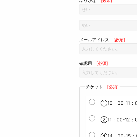
ふりがな
[必須]
メールアドレス
[必須]
確認用
[必須]
チケット
[必須]
①10：00-11：0
②11：00-12：0
④14：00-15：