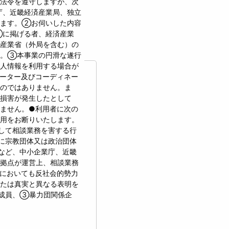
法令を遵守しますが、次
庁、近畿経済産業局、独立
います。②お伺いした内容
①に掲げる者、経済産業
産業省（外局を含む）の
す。③本事業の円滑な遂行
人情報を利用する場合が
ーター及びコーディネー
のではありません。ま
損害が発生したとして
ません。●利用者に次の
用をお断りいたします。
して相談業務を害する行
に宗教団体又は政治団体
など、中小企業庁、近畿
拠点が運営上、相談業務
においても反社会的勢力
たは真実と異なる表明を
成員、③暴力団関係企