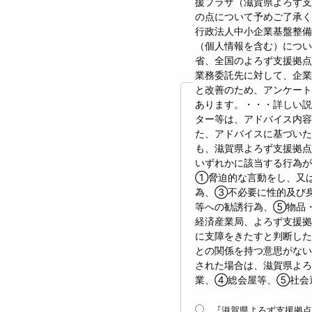
援プラザ（滋賀県よろず支
の点について予めご了承
行政法人中小企業基盤整
（個人情報を含む）につ
省、全国のよろず支援拠点
業務委託先に対して、企
と改善のため、アンケート
あります。・・・詳しい説
ター等は、アドバイス内容
た、アドバイスに基づい
も、滋賀県よろず支援拠点
いずれかに該当する行為が
①脅迫的な言動をし、又
為、③不必要に性的及び
等への勧誘行為、⑤物品
経済産業局、よろず支援拠
に支障をきたすと判断した
との関係を持つ意思がない
された場合は、滋賀県よ
業、④総会屋等、⑤社会
『滋賀県よろず支援拠点