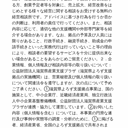
る方、創業予定者等を対象に、売上拡大、経営改善をは
じめとする様々な経営に関する相談をお受けする無料の
経営相談所です。アドバイスに基づき行為を行うか否か
の判断は、利用者の責任で行ってください。また、相談
内容に応じて、適切な他の支援機関や外部専門家等を紹
介する場合があります。なお、拠点の予算及び人員には
限りがあること、行政手続き、融資手続き、助成金の申
請手続きといった実務代行は行っていないこと等の理由
により、相談者の要望するサービスを十分に提供出来な
い場合があることをあらかじめご留意ください。２．企
業情報、個人情報及び相談内容等の取り扱いについて：
公益財団法人滋賀県産業支援プラザ（滋賀県よろず支援
拠点の実施機関）は、営業秘密及び個人情報の取り扱い
について関連法令を遵守しますが、次の点について予め
ご了承ください。①滋賀県よろず支援拠点事業は、国の
施策として、中小企業庁、近畿経済産業局、独立行政法
人中小企業基盤整備機構、公益財団法人滋賀県産業支援
プラザが連携・協力して運営しています。②お伺いした
内容（個人情報を含む）については、本事業の円滑な遂
行及び事例や実態等の調査・分析のために、①に掲げる
者、経済産業省、全国のよろず支援拠点で共有されま