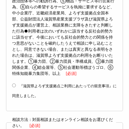
政治団体等への勧誘行為、⑤物品・サービス等の営業行
為、⑥自らの希望するサービスを執拗に要求するなど、
中小企業庁、近畿経済産業局、よろず支援拠点全国本
部、公益財団法人滋賀県産業支援プラザ及び滋賀県よろ
ず支援拠点が運営上、相談業務に支障をきたすと判断し
た行為●利用者は次のいずれかに該当する反社会的勢力
に該当せず、今後においても反社会的勢力との関係を持
つ意思がないことを確約したうえで相談に申し込むこと
とし、同意できない場合、または真実と異なる表明をさ
れた場合は、滋賀県よろず支援拠点の利用をお断りいた
します。①暴力団、②暴力団員・準構成員、③暴力団
関係企業、④総会屋等、⑤社会運動等標ぼうゴロ、⑥
特殊知能暴力集団等。以上
[必須]
『滋賀県よろず支援拠点ご利用にあたっての留意事項』に
同意しました。
相談方法：対面相談またはオンライン相談をお選びくだ
さい。
[必須]