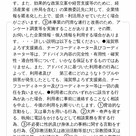
す。また、効果的な政策立案や経営支援等のために、経
済産業省（外局を含む）の業務委託先に対して、企業情
報を匿名化した上で、提供・利活用させていただく場合
がございます。③本事業の円滑な遂行と改善のため、ア
ンケート調査等を実施することがあります。その際、
お伺いした企業情報・個人情報を利用する場合がありま
す。・・・詳しい説明は以下をご覧ください。●滋賀県
よろず支援拠点、チーフコーディネーター及びコーディ
ネーター等は、アドバイス内容の完全性・有用性・確実
性・適合性等について、いかなる保証もするものではあ
りません。また、アドバイスに基づいた利用者の行為に
よって、利用者及び 第三者にどのようなトラブルや
損害が発生したとしても、滋賀県よろず支援拠点、チー
フコーディネーター及びコーディネーター等は一切の責
任を負いません。●利用者に次のいずれかに該当する行
為があった場合、利用者に事前に連絡することなく相談
を中止し、今後の利用をお断りいたします。①脅迫的な
言動をし、又は暴力を用いる行為、②大声・奇声を発す
る、執拗に電話をかけるなどして相談業務を害する行
為、③不必要に性的及び身体上の事柄に関する言動をす
る行為、④宗教活動又は政治活動等並びに宗教団体又は