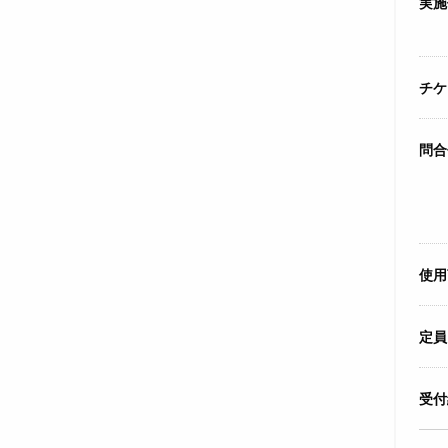
実施
チケ
問合
使用
定員
受付