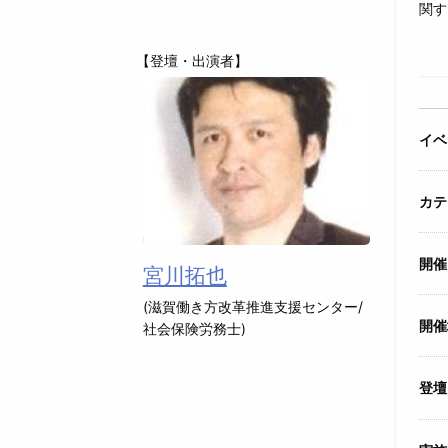
関す
【登壇・出演者】
イベ
カテ
開催
宮川拓也
(滋賀働き方改革推進支援センター/
開催
社会保険労務士)
登壇