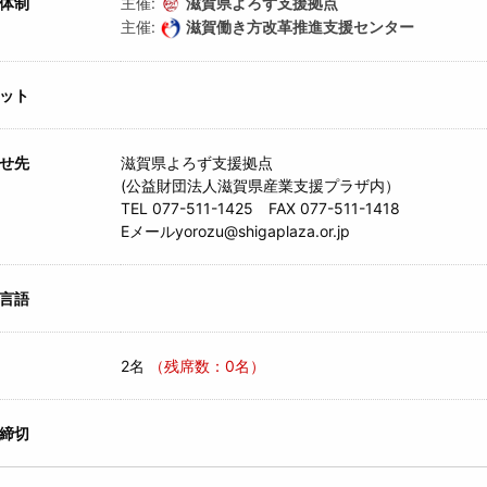
体制
主催:
滋賀県よろず支援拠点
主催:
滋賀働き方改革推進支援センター
ット
せ先
滋賀県よろず支援拠点
(公益財団法人滋賀県産業支援プラザ内）
TEL 077-511-1425 FAX 077-511-1418
Eメールyorozu@shigaplaza.or.jp
言語
2名
（残席数：0名）
締切